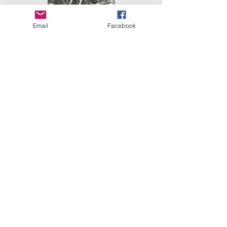
Email
Facebook
Valravyn: piedras
espirituales
Extracto próximamente...
Piedras
espirituales
©2026 J.