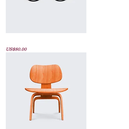
Round Eyeglasses
價格
US$80.00