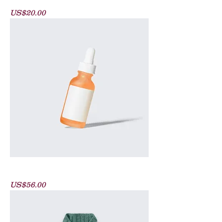
價格
US$20.00
Hydrating Eye Serum - Pre Order
價格
US$56.00