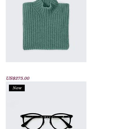
Knitted Golf Sweater
價格
US$275.00
New