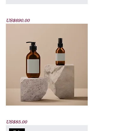
Solid Wood Chair
價格
US$690.00
Foaming Facial Cleanser
價格
US$85.00