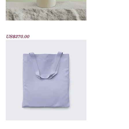
Ceramic Flower Vase
價格
US$270.00
Minimalist Tote Bag