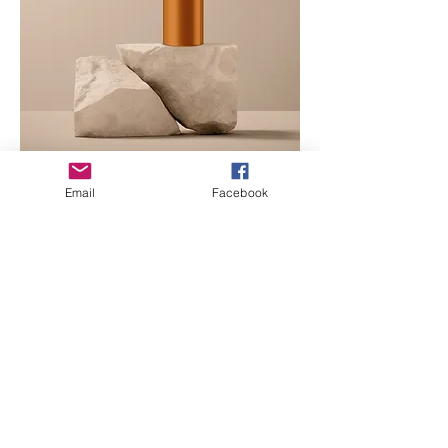
Stainless Steel Water Bottle
Email
Facebook
價格
US$199.00